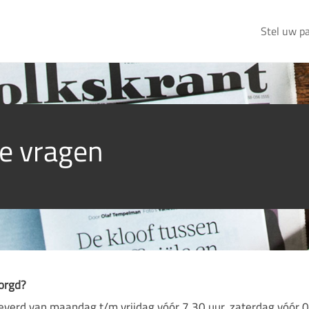
Stel uw p
e vragen
orgd?
leverd van maandag t/m vrijdag vóór 7.30 uur, zaterdag vóór 0