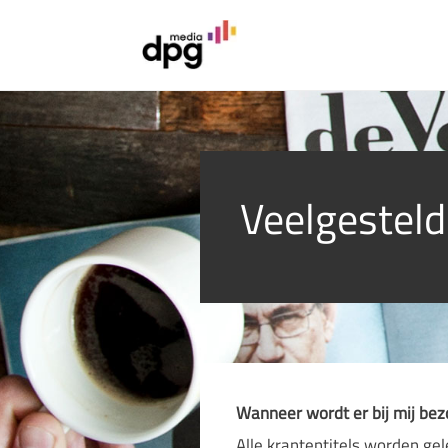
Veelgesteld
Wanneer wordt er bij mij bez
Alle krantentitels worden ge